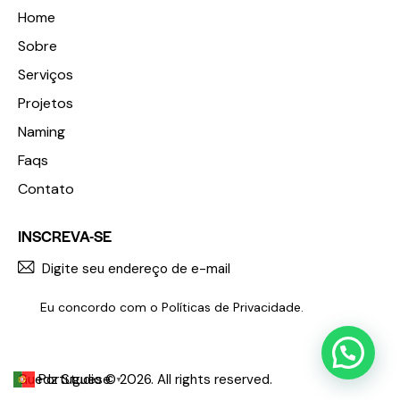
Home
Sobre
Serviços
Projetos
Naming
Faqs
Contato
INSCREVA-SE
INSCR
Eu concordo com o
Políticas de Privacidade
.
Guedz Studio © 2026. All rights reserved.
Portuguese
▼