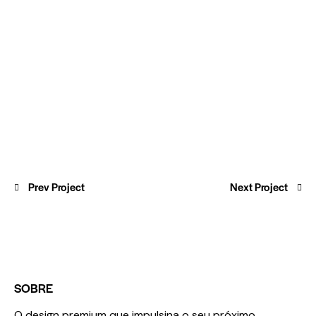
Prev Project
Next Project
SOBRE
O design premium que impulsina o seu próximo