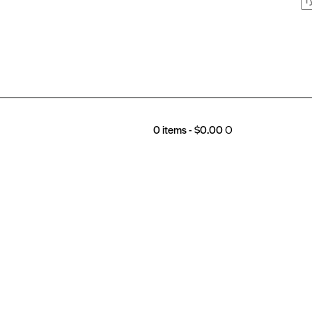
0 items
-
$0.00
0