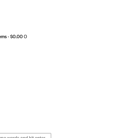
tems
-
$0.00
0