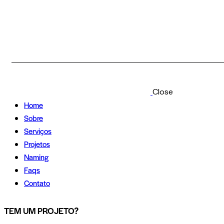
Close
Home
Sobre
Serviços
Projetos
Naming
Faqs
Contato
TEM UM PROJETO?