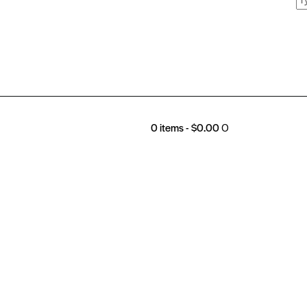
0 items
-
$0.00
0