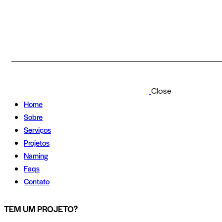
Close
Home
Sobre
Serviços
Projetos
Naming
Faqs
Contato
TEM UM PROJETO?