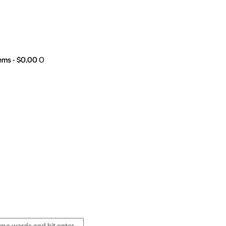
tems
-
$0.00
0