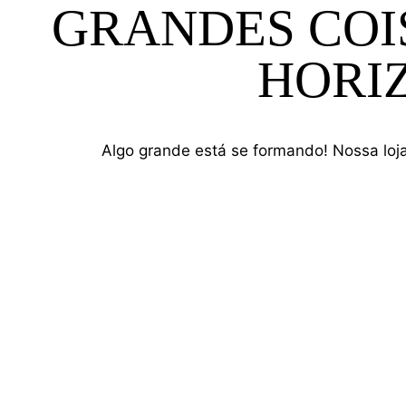
GRANDES COI
S
HORI
Algo grande está se formando! Nossa loj