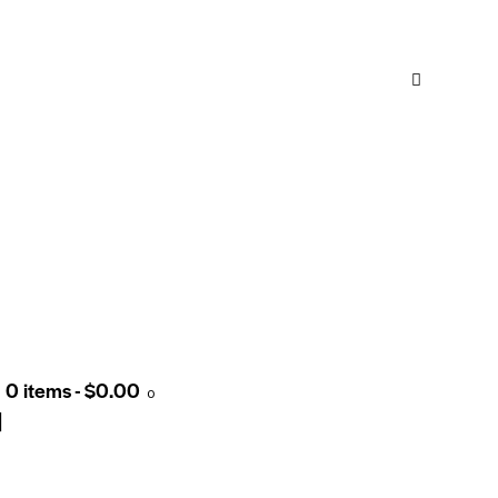
0 items
-
$0.00
0