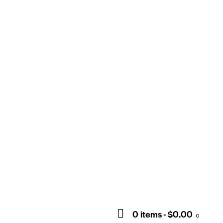
0 items
-
$0.00
0