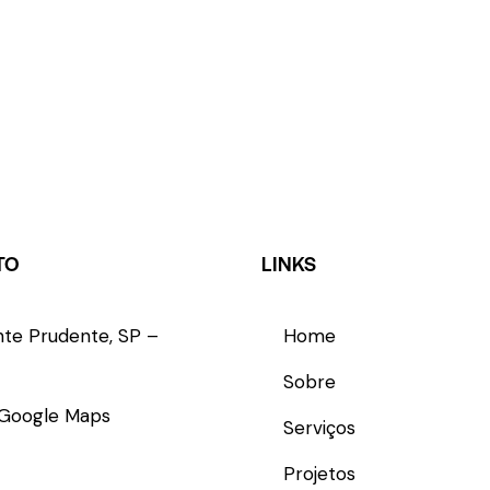
TO
LINKS
nte Prudente, SP –
Home
Sobre
 Google Maps
Serviços
98123 3674
Projetos