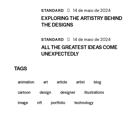
STANDARD
14 de maio de 2024
EXPLORING THE ARTISTRY BEHIND
THE DESIGNS
STANDARD
14 de maio de 2024
ALL THE GREATEST IDEAS COME
UNEXPECTEDLY
TAGS
animation
art
article
artist
blog
cartoon
design
designer
illustrations
image
nft
portfolio
technology